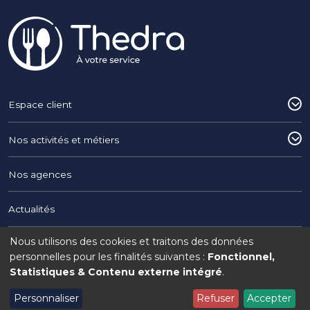
Pied de page
Espace client
Nos activités et métiers
Nos agences
Actualités
Nous utilisons des cookies et traitons des données
Utilisation
Copyright © 2026 THEDRA du Groupe Interaction
personnelles pour les finalités suivantes :
Fonctionnel,
Statistiques & Contenu externe intégré
.
Legal menu
Mentions légales
Politique de confidentialité
Politique de cookies
des
Personnaliser
Refuser
Accepter
Gérer mon consentement
données