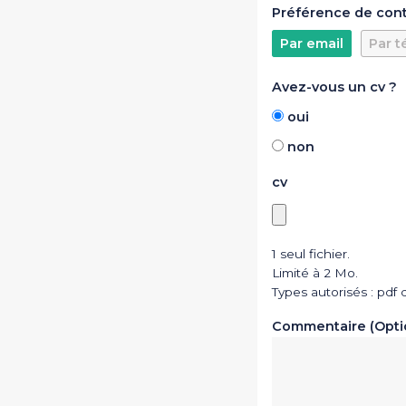
Préférence de con
Par email
Par t
Avez-vous un cv ?
oui
non
cv
1 seul fichier.
Limité à 2 Mo.
Types autorisés : pdf 
Commentaire (Opti