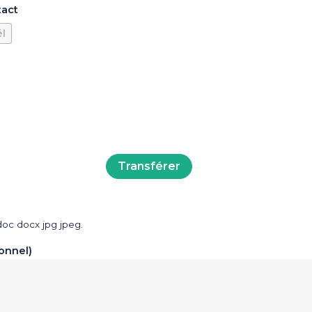
tact
él
doc docx jpg jpeg.
onnel)