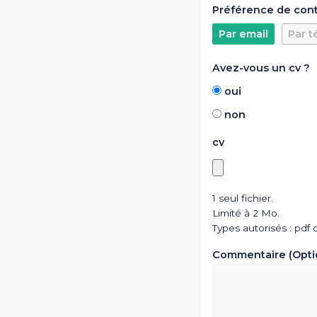
Préférence de con
Par email
Par t
Avez-vous un cv ?
oui
non
cv
1 seul fichier.
Limité à 2 Mo.
Types autorisés : pdf 
Commentaire (Opti