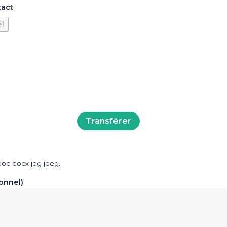
tact
él
doc docx jpg jpeg.
onnel)