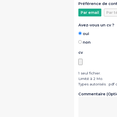
Préférence de con
Par email
Par t
Avez-vous un cv ?
oui
non
cv
1 seul fichier.
Limité à 2 Mo.
Types autorisés : pdf 
Commentaire (Opti