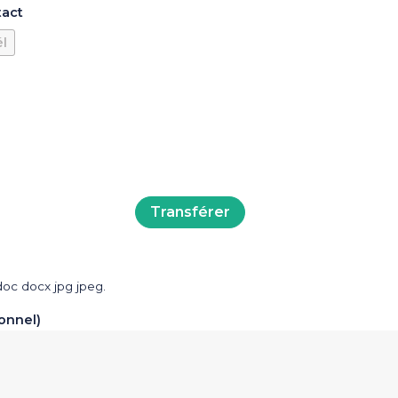
tact
él
doc docx jpg jpeg.
onnel)