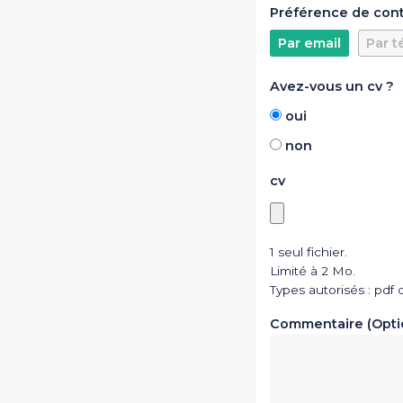
Préférence de con
Par email
Par t
Avez-vous un cv ?
oui
non
cv
1 seul fichier.
Limité à 2 Mo.
Types autorisés : pdf 
Commentaire (Opti