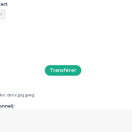
tact
él
doc docx jpg jpeg.
onnel)