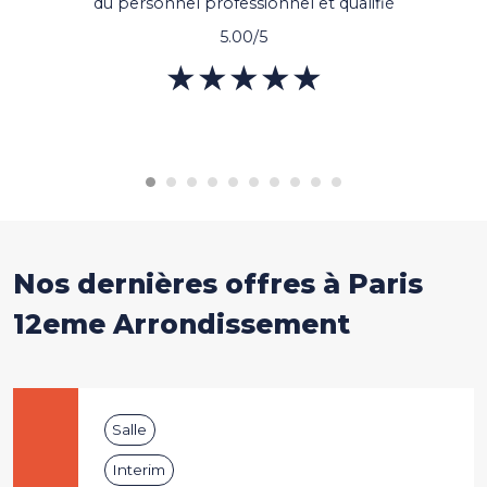
du personnel professionnel et qualifié
5.00/5
★★★★★
★★★★★
Nos dernières offres
Nos dernières offres à Paris
12eme Arrondissement
Salle
Interim