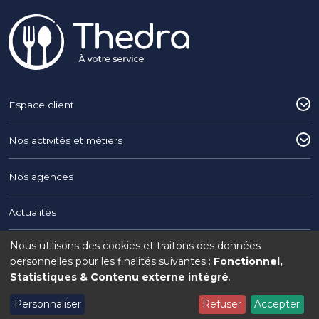
Pied de page
Espace client
Nos activités et métiers
Nos agences
Actualités
Nous utilisons des cookies et traitons des données
Utilisation
Copyright © 2026 THEDRA du Groupe Interaction
personnelles pour les finalités suivantes :
Fonctionnel,
Statistiques & Contenu externe intégré
.
Legal menu
Mentions légales
Politique de confidentialité
Politique de cookies
des
Personnaliser
Refuser
Accepter
Gérer mon consentement
données