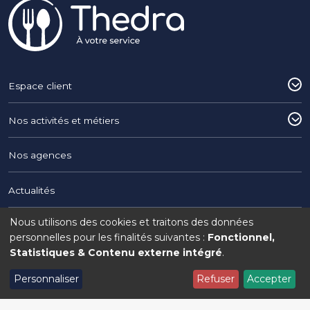
Pied de page
Espace client
Nos activités et métiers
Nos agences
Actualités
Nous utilisons des cookies et traitons des données
Utilisation
Copyright © 2026 THEDRA du Groupe Interaction
personnelles pour les finalités suivantes :
Fonctionnel,
Statistiques & Contenu externe intégré
.
Legal menu
Mentions légales
Politique de confidentialité
Politique de cookies
des
Personnaliser
Refuser
Accepter
Gérer mon consentement
données