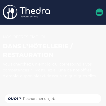
Aller au contenu principal
NOS OFFRES EMPLOI
DANS L’HÔTELLERIE /
RESTAURATION
Vous cherchez un emploi qui correspond à vos
compétences ? Postulez à l’une de nos offres
d’emploi disponibles ci-dessous en quelques clics !
QUOI ?