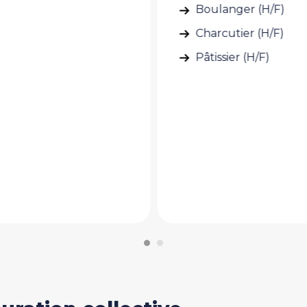
ulanger (H/F)
Chef gérant (H/F)
arcutier (H/F)
Diététicien (H/F)
tissier (H/F)
Gérant (H/F)