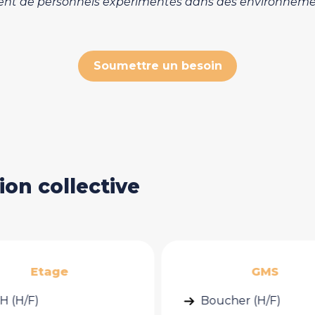
ment de personnels expérimentés dans des environnemen
Soumettre un besoin
on collective
GMS
Encadrement & ges
ucher (H/F)
Chef d'équipe (H/F)