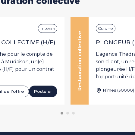
uration collective
Interim
Cuisine
Restauration collective
COLLECTIVE (H/F)
PLONGEUR (
che pour le compte de
L'agence Thedra
e à Mudaison, un(e)
son client, un r
e (H/F) pour un contrat
plongeur/se H/F 
l'opportunité de.
Nîmes (30000)
l de l'offre
Postuler