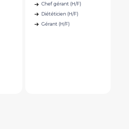
Chef gérant (H/F)
Commis de cuisine (H/F)
Cuisinier (H/F)
Cuisinier en collectivité
(H/F)
Pâtissier (H/F)
Plongeur (H/F)
Second de cuisine (H/F)
Sous-chef de cuisine (H/F)