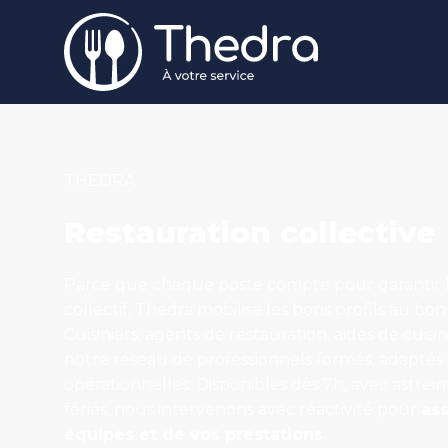
Aller au contenu principal
THEDRA
Restauration collective
Parce que chaque poste compte pour garantir la
collectif, Thedra mobilise les bons profils au b
Cuisiniers, agents de restauration, aides de cuis
notre réseau de professionnels formés, adaptés 
opérationnelles. Disponibles dès 7h, avec astrei
fériés, nous intervenons avec réactivité pour
ass
équipes et de vos prestations
.