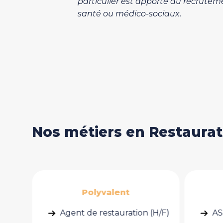
particulier est apporté au recrute
santé ou médico-sociaux
.
Nos métiers en Restaurati
Etage
(H/F)
ASH (H/F)
Bo