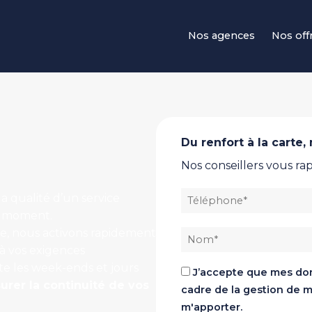
Navigation principale
Nos agences
Nos off
Du renfort à la carte
Nos conseillers vous r
Téléphone *
 qualité d’un service
on moment.
Nom
ine, nous activons rapidement
à vos exigences
nte les week-ends et jours
J’accepte que mes don
urer la continuité de vos
cadre de la gestion de 
m'apporter.