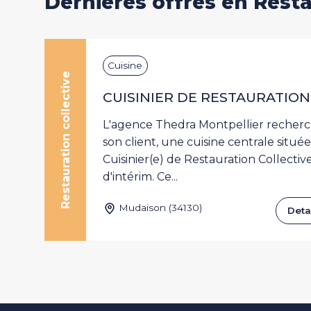
Dernières offres en Resta
im
Cuisine
Restauration collective
F)
CUISINIER DE RESTAURATION 
sé
L'agence Thedra Montpellier recher
m.
son client, une cuisine centrale situé
en
Cuisinier(e) de Restauration Collectiv
d'intérim. Ce...
Mudaison (34130)
r
Detai