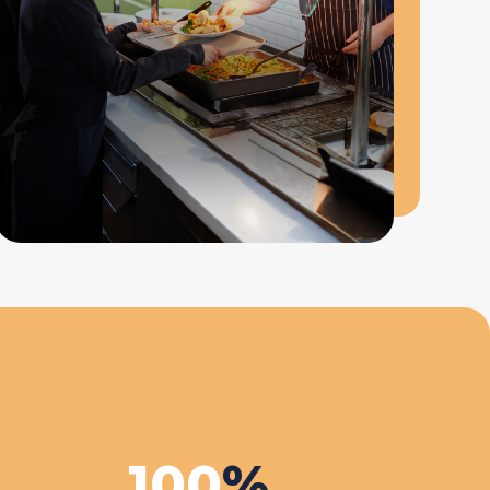
100
%