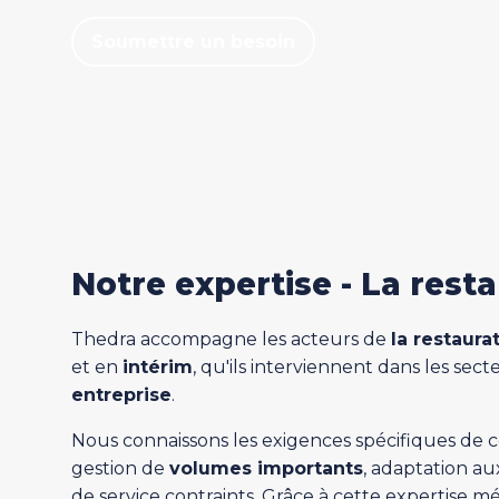
Soumettre un besoin
Notre expertise - La resta
Thedra accompagne les acteurs de
la restaura
et en
intérim
, qu'ils interviennent dans les sec
entreprise
.
Nous connaissons les exigences spécifiques de c
gestion de
volumes importants
, adaptation a
de service contraints. Grâce à cette expertise m