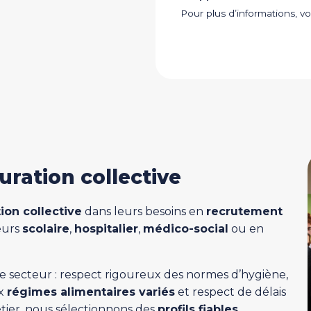
Pour plus d’informations, 
uration collective
tion collective
dans leurs besoins en
recrutement
teurs
scolaire
,
hospitalier
,
médico-social
ou en
e secteur : respect rigoureux des normes d’hygiène,
ux
régimes alimentaires variés
et respect de délais
étier, nous sélectionnons des
profils fiables,