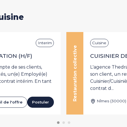
uisine
Interim
Cuisine
Restauration collective
TION (H/F)
CUISINIER D
te de ses clients,
L'agence Thedra
ités, un(e) Employé(e)
son client, un r
contrat intérim. En tant
Cuisinier/Cuisin
contrat d...
Nîmes (30000)
l de l'offre
Postuler