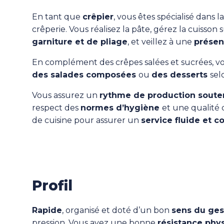
En tant que
crêpier
, vous êtes spécialisé dans l
crêperie. Vous réalisez la pâte, gérez la cuisson 
garniture et de pliage
, et veillez à une
présen
En complément des crêpes salées et sucrées, 
des salades composées
ou
des desserts
sel
Vous assurez un
rythme de production soute
respect des
normes d’hygiène
et une qualité c
de cuisine pour assurer un
service fluide et co
Profil
Rapide
, organisé et doté d’un bon
sens du ges
pression. Vous avez une bonne
résistance phy