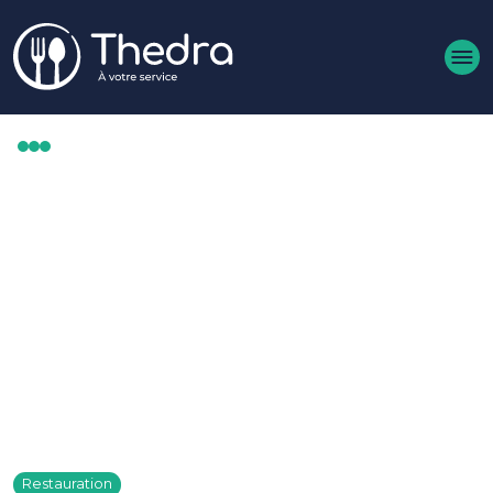
Aller au contenu principal
RECRUTER DANS LE CHR :
LES 4 MOUVEMENTS À
SUIVRE POUR RESTER DANS
LE MATCH
Publié le 20 octobre 2025
Restauration