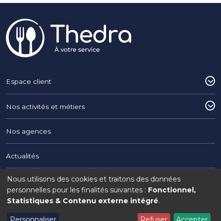
Pied de page
Espace client
Nos activités et métiers
Nos agences
Actualités
Nous utilisons des cookies et traitons des données
Utilisation
Copyright © 2026 THEDRA du Groupe Interaction
personnelles pour les finalités suivantes :
Fonctionnel,
Statistiques & Contenu externe intégré
.
Legal menu
Mentions légales
Politique de confidentialité
Politique de cookies
des
Personnaliser
Refuser
Accepter
Gérer mon consentement