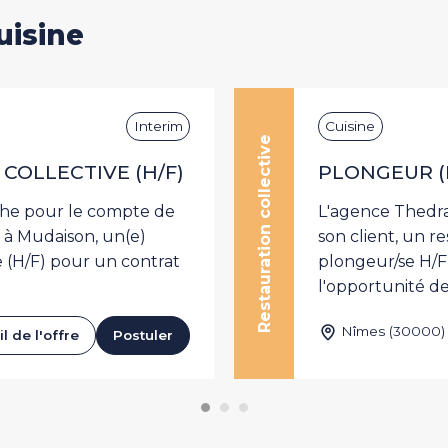
uisine
Interim
Cuisine
Restauration collective
COLLECTIVE (H/F)
PLONGEUR (
che pour le compte de
L'agence Thedra
e à Mudaison, un(e)
son client, un r
e (H/F) pour un contrat
plongeur/se H/F 
l'opportunité de.
Nîmes (30000)
l de l'offre
Postuler