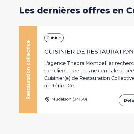
Les dernières offres en C
im
Cuisine
Restauration collective
CUISINIER DE RESTAURATION 
L'agence Thedra Montpellier recher
son client, une cuisine centrale situé
nt
Cuisinier(e) de Restauration Collectiv
d'intérim. Ce...
Mudaison (34130)
r
Detai