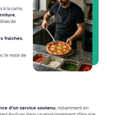
 à la carte,
rniture
,
élais de
s fraîches
,
ec le reste de
nce d’un service soutenu
, notamment en
imez évoluer dans un environnement d’équipe.