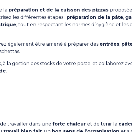
e la
préparation et de la cuisson des pizzas
proposées
risez les différentes étapes :
préparation de la pâte
,
ga
ctrique
, tout en respectant les normes d’hygiène et les d
ouvez également être amené à préparer des
entrées
,
pâte
chettas.
, à la gestion des stocks de votre poste, et collaborez av
ide
.
 de travailler dans une
forte chaleur
et de tenir la
cade
 travail bien fait
, un
bon sens de l’organisation
et a