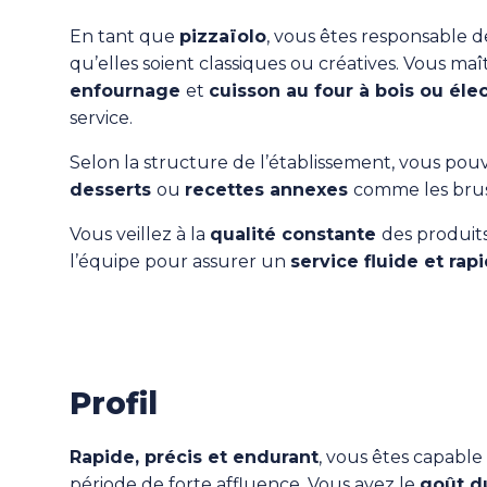
En tant que
pizzaïolo
, vous êtes responsable d
qu’elles soient classiques ou créatives. Vous maît
enfournage
et
cuisson au four à bois ou éle
service.
Selon la structure de l’établissement, vous p
desserts
ou
recettes annexes
comme les brus
Vous veillez à la
qualité constante
des produits
l’équipe pour assurer un
service fluide et rap
Profil
Rapide, précis et endurant
, vous êtes capable
période de forte affluence. Vous avez le
goût du