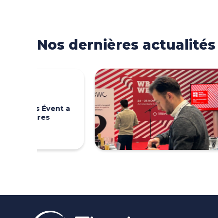
Nos dernières actualités
Nos dernières actualités
Traiteur
Intérim 
t a
essentie
événeme
(exempl