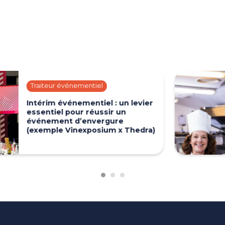
 événementiel
événementiel : un levier
l pour réussir un
nt d’envergure
e Vinexposium x Thedra)