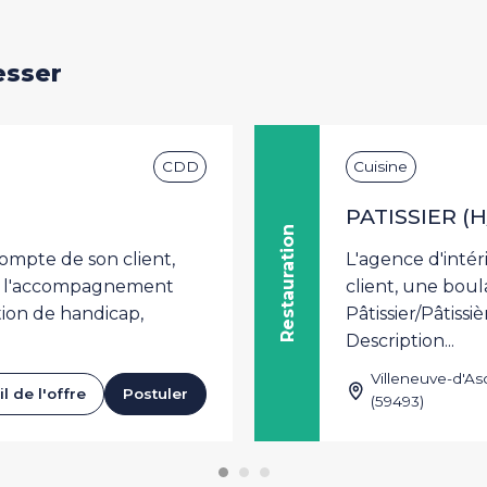
esser
CDD
Cuisine
PATISSIER (H
Restauration
ompte de son client,
L'agence d'inté
 à l'accompagnement
client, une boul
tion de handicap,
Pâtissier/Pâtiss
Description...
Villeneuve-d'As
l de l'offre
Postuler
(59493)