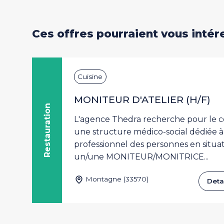
Ces offres pourraient vous intér
im
Cuisine
MONITEUR D'ATELIER (H/F)
Restauration
on
L'agence Thedra recherche pour le c
une structure médico-social dédiée
les
professionnel des personnes en situa
un/une MONITEUR/MONITRICE...
Montagne (33570)
r
Detai